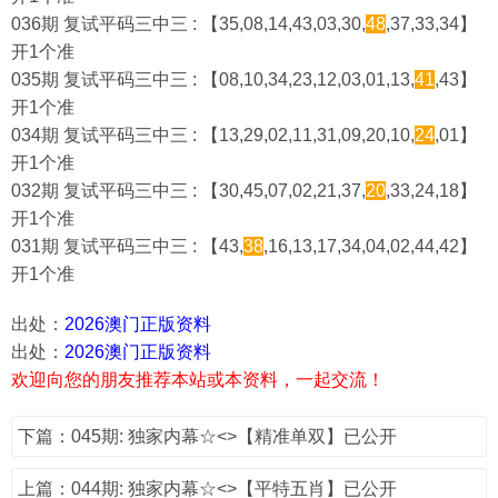
036期 复试平码三中三 : 【35,08,14,43,03,30,
48
,37,33,34】
开1个准
035期 复试平码三中三 : 【08,10,34,23,12,03,01,13,
41
,43】
开1个准
034期 复试平码三中三 : 【13,29,02,11,31,09,20,10,
24
,01】
开1个准
032期 复试平码三中三 : 【30,45,07,02,21,37,
20
,33,24,18】
开1个准
031期 复试平码三中三 : 【43,
38
,16,13,17,34,04,02,44,42】
开1个准
出处：
2026澳门正版资料
出处：
2026澳门正版资料
欢迎向您的朋友推荐本站或本资料，一起交流！
下篇：045期: 独家内幕☆<>【精准单双】已公开
上篇：044期: 独家内幕☆<>【平特五肖】已公开