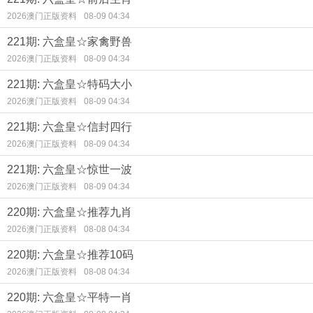
2026澳门正版资料
08-09 04:34
221期: 六盒皇☆家禽野兽
2026澳门正版资料
08-09 04:34
221期: 六盒皇☆特码大小
2026澳门正版资料
08-09 04:34
221期: 六盒皇☆信封四行
2026澳门正版资料
08-09 04:34
221期: 六盒皇☆惊世一波
2026澳门正版资料
08-09 04:34
220期: 六盒皇☆推荐九肖
2026澳门正版资料
08-08 04:34
220期: 六盒皇☆推荐10码
2026澳门正版资料
08-08 04:34
220期: 六盒皇☆平特一肖