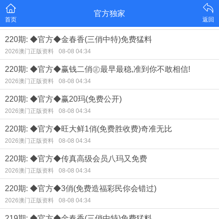
官方独家
首页
返回
220期: ◆官方◆金春香(三俏中特)免费猛料
2026澳门正版资料
08-08 04:34
220期: ◆官方◆赢钱二俏㊣最早最稳,准到你不敢相信!
2026澳门正版资料
08-08 04:34
220期: ◆官方◆赢20玛(免费公开)
2026澳门正版资料
08-08 04:34
220期: ◆官方◆旺大鲜1俏(免费胜收费)奇准无比
2026澳门正版资料
08-08 04:34
220期: ◆官方◆传真高级会员八玛又免费
2026澳门正版资料
08-08 04:34
220期: ◆官方◆3俏(免费造福彩民你会错过)
2026澳门正版资料
08-08 04:34
219期: ◆官方◆金春香(三俏中特)免费猛料