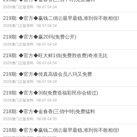
2026澳门正版资料
08-07 04:34
219期: ◆官方◆赢钱二俏㊣最早最稳,准到你不敢相信!
2026澳门正版资料
08-07 04:34
219期: ◆官方◆赢20玛(免费公开)
2026澳门正版资料
08-07 04:34
219期: ◆官方◆旺大鲜1俏(免费胜收费)奇准无比
2026澳门正版资料
08-07 04:34
219期: ◆官方◆传真高级会员八玛又免费
2026澳门正版资料
08-07 04:34
219期: ◆官方◆3俏(免费造福彩民你会错过)
2026澳门正版资料
08-07 04:34
218期: ◆官方◆金春香(三俏中特)免费猛料
2026澳门正版资料
08-06 04:35
218期: ◆官方◆赢钱二俏㊣最早最稳,准到你不敢相信!